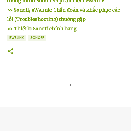
thông minh Sonoff và phần mềm eWelink
>> Sonoff/ eWelink: Chẩn đoán và khắc phục các
lỗi (Troubleshooting) thường gặp
>> Thiết bị Sonoff chính hãng
EWELINK
SONOFF
N
h
ậ
n
x
é
t