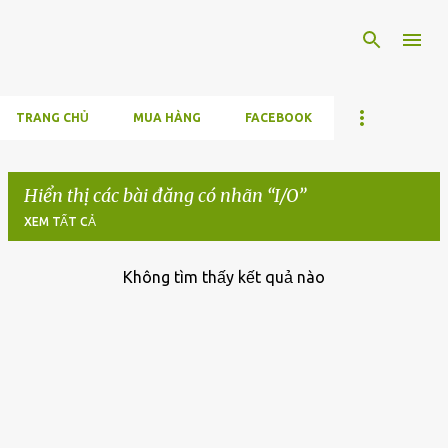
Chuyển đến nội dung chính
TRANG CHỦ
MUA HÀNG
FACEBOOK
Hiển thị các bài đăng có nhãn
I/O
XEM TẤT CẢ
Không tìm thấy kết quả nào
B
à
i
đ
ă
n